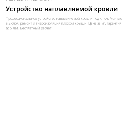
Устройство наплавляемой кровли
Профессиональное устройство наплавляемой кровли под ключ. Монтаж
в 2 слоя, ремонт и гидроизоляция плоской крыши. Цена за м², гарантия
до 5 лет. Бесплатный расчет.