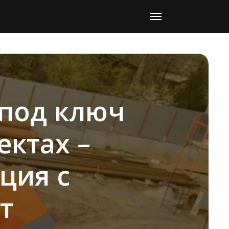
 под ключ
ктах –
ция с
т