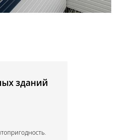
ных зданий
нтопригодность.