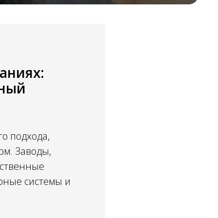
аниях:
ьный
о подхода,
рм. Заводы,
дственные
рные системы и