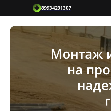
89934231307
Монтаж и
на пр
наде