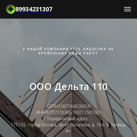
89934231307
У НАШЕЙ КОМПАНИИ ЕСТЬ ЛИЦЕНЗИЯ НА
КРОВЕЛЬНЫЕ ВИДЫ РАБОТ
ООО Дельта 110
ОГРН1097746828959
ИНН/КПП7705906189772501001
Юридический адрес
115193, город Москва, пр-кт Лихачёва, д. 18 к. 6, помещ.
4н