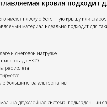
плавляемая кровля подходит д
его имеют плоскую бетонную крышу или старое
авляемый материал идеально подходит для так
влаге и снеговой нагрузке
т морозы до −30°C
льтрафиолета
тируется
вле большинства альтернатив
имальна двухслойная система: подкладочный с