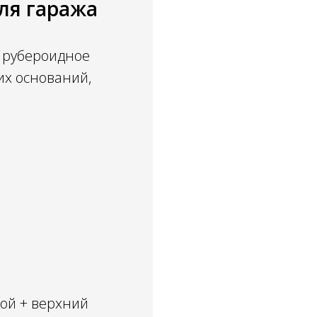
ля гаража
 рубероидное
их оснований,
лой + верхний