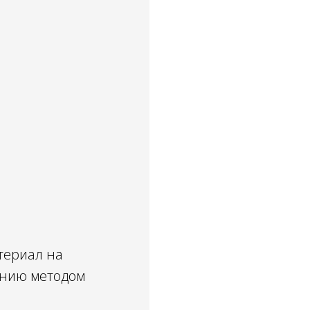
териал на
анию методом