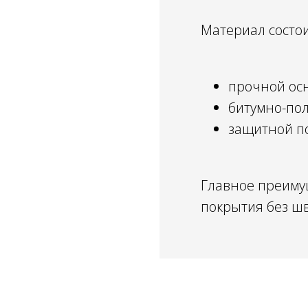
Материал состои
прочной осн
битумно-пол
защитной по
Главное преиму
покрытия без шв