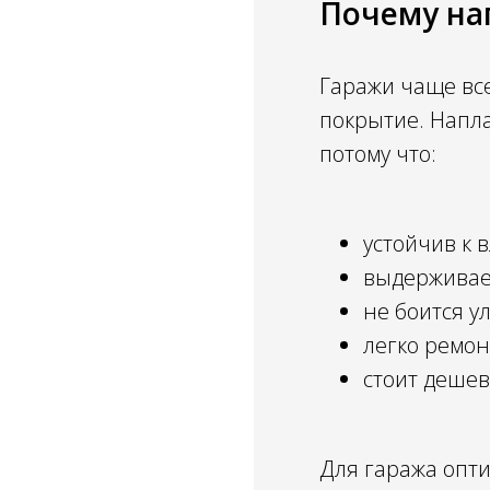
Почему на
Гаражи чаще вс
покрытие. Напл
потому что:
устойчив к 
выдерживае
не боится у
легко ремон
стоит деше
Для гаража опт