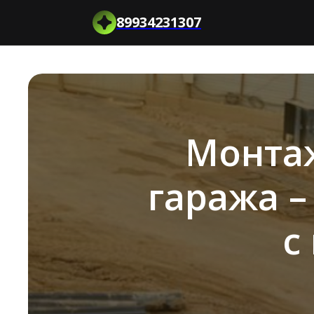
89934231307
Монта
гаража 
с